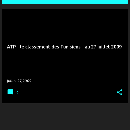
A
r
t
i
ATP - le classement des Tunisiens - au 27 juillet 2009
c
l
e
s
juillet 27, 2009
0