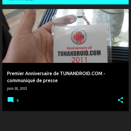
A
r
t
i
c
l
e
Premier Anniversaire de TUNANDROID.COM -
s
communiqué de presse
juin 18, 2011
0