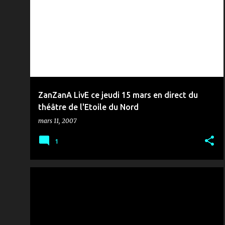
MUSIQUE & ZANZANA
ZanZanA LivE ce jeudi 15 mars en direct du
théâtre de l'Etoile du Nord
mars 11, 2007
1
MÉDIAS & COMMUNICATION
RTCI
TIR AU BUT