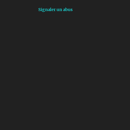
1
mai
Signaler un abus
12
2024
6
décembre
6
novembre
55
2023
3
août
41
juillet
1
avril
8
mars
2
février
24
2022
2
décembre
6
juin