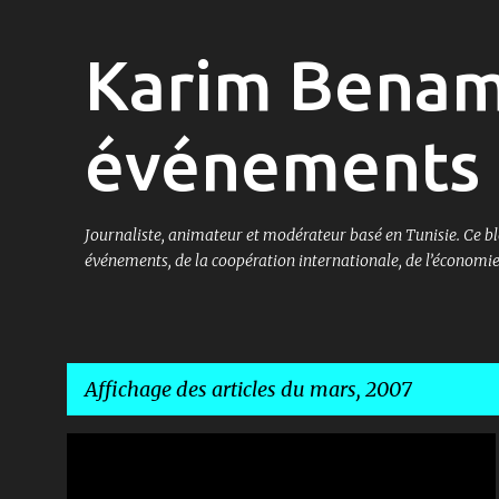
Karim Benam
événements 
Journaliste, animateur et modérateur basé en Tunisie. Ce bl
événements, de la coopération internationale, de l’économie 
Affichage des articles du mars, 2007
A
BARZACH
FESTIVAL DE LA MUSIQUE TUNISIENNE