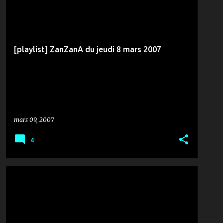
MUSIQUE & ZANZANA
[playlist] ZanZanA du jeudi 8 mars 2007
mars 09, 2007
4
FOOTBALL
MÉDIAS & COMMUNICATION
PLAYLIST
RTCI
SPORT
TIR AU BUT
TUNISIE
+