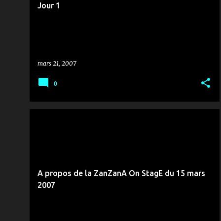
Jour 1
mars 21, 2007
0
CONCERT
ETOILE DU NORD
+
1
A propos de la ZanZanA On StagE du 15 mars
2007