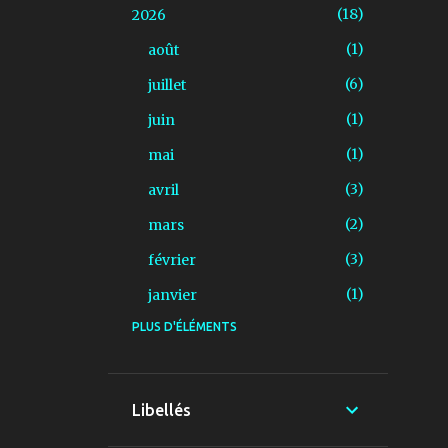
18
2026
1
août
6
juillet
1
juin
1
mai
3
avril
2
mars
3
février
1
janvier
PLUS D'ÉLÉMENTS
6
2025
1
décembre
3
novembre
Libellés
1
juillet