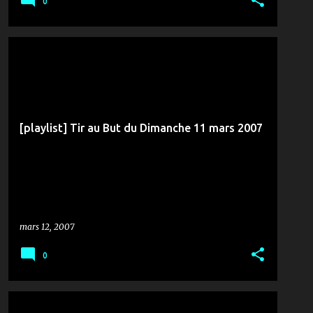
0
MÉDIAS & COMMUNICATION
RTCI
TIR AU BUT
[playlist] Tir au But du Dimanche 11 mars 2007
mars 12, 2007
0