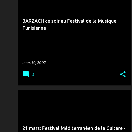
r
THÉÂTRE MUNICIPAL DE TUNIS
ZANZANA
+
t
i
BARZACH ce soir au Festival de la Musique
c
Tunisienne
l
e
s
mars 30, 2007
4
MUSIQUE & ZANZANA
21 mars: Festival Méditerranéen de la Guitare -