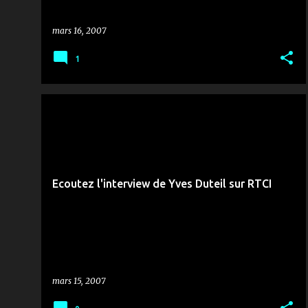
mars 16, 2007
1
CONCERT
MÉDIAS & COMMUNICATION
MUSIQUE & ZANZANA
RTCI
TENNIS
+
TIR AU BUT
Ecoutez l'interview de Yves Duteil sur RTCI
mars 15, 2007