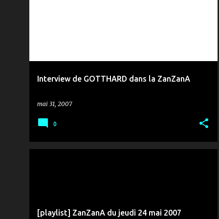
r
ZANZANA
t
i
c
l
e
Interview de GOTTHARD dans la ZanZanA
s
mai 31, 2007
0
MUSIQUE & ZANZANA
[playlist] ZanZanA du jeudi 24 mai 2007