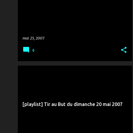
mai 25, 2007
0
MÉDIAS & COMMUNICATION
RTCI
TIR AU BUT
[playlist] Tir au But du dimanche 20 mai 2007