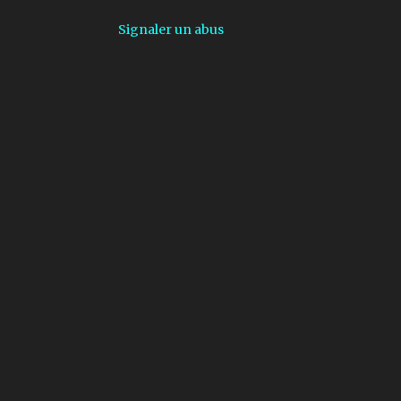
1
mai
Signaler un abus
12
2024
6
décembre
6
novembre
55
2023
3
août
41
juillet
1
avril
8
mars
2
février
24
2022
2
décembre
6
juin