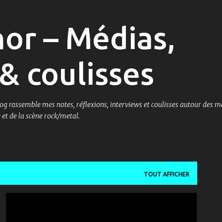
Accéder au contenu principal
or – Médias,
& coulisses
og rassemble mes notes, réflexions, interviews et coulisses autour des m
et de la scène rock/metal.
TOUT AFFICHER
MÉDIAS & COMMUNICATION
RTCI
TIR AU BUT