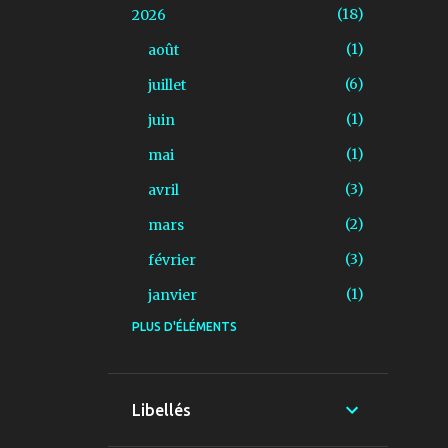
18
2026
1
août
6
juillet
1
juin
1
mai
3
avril
2
mars
3
février
1
janvier
PLUS D'ÉLÉMENTS
6
2025
1
décembre
3
novembre
Libellés
1
juillet