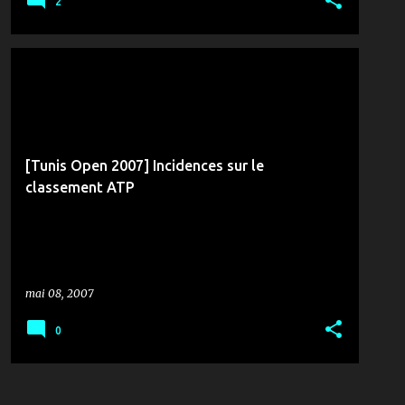
2
MÉDIAS & COMMUNICATION
RTCI
TIR AU BUT
[Tunis Open 2007] Incidences sur le
classement ATP
mai 08, 2007
0