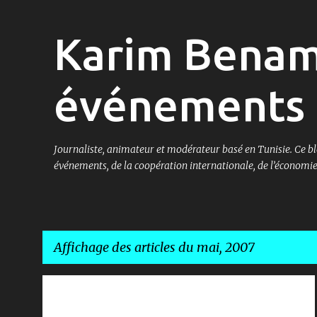
Karim Benam
événements 
Journaliste, animateur et modérateur basé en Tunisie. Ce bl
événements, de la coopération internationale, de l’économie 
Affichage des articles du mai, 2007
A
INTERVIEW
MÉDIAS & COMMUNICATION
RTCI
+