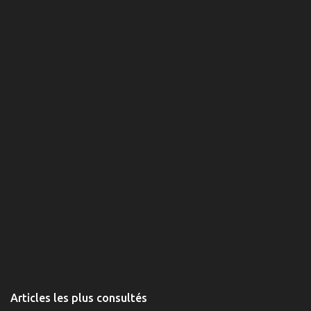
n
t
a
i
r
e
s
Articles les plus consultés