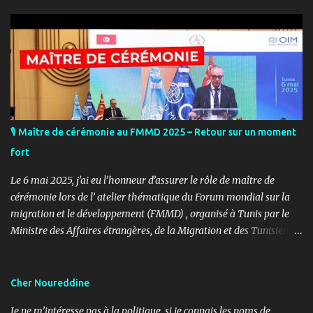
🎙️ Maître de cérémonie au FMMD 2025 – Retour sur un moment
fort
Le 6 mai 2025, j’ai eu l’honneur d’assurer le rôle de maître de
cérémonie lors de l’ atelier thématique du Forum mondial sur la
migration et le développement (FMMD) , organisé à Tunis par le
Ministre des Affaires étrangères, de la Migration et des Tunisiens à
l’étranger en collaboration avec l’ Organisation internationale
pour les migrations (OIM) . Cet événement international de haut
niveau a rassemblé des diplomates, des experts de la diaspora, des
Cher Noureddine
représentants d’agences onusiennes et des acteurs de la société
Je ne m’intéresse pas à la politique, si je connais les noms de