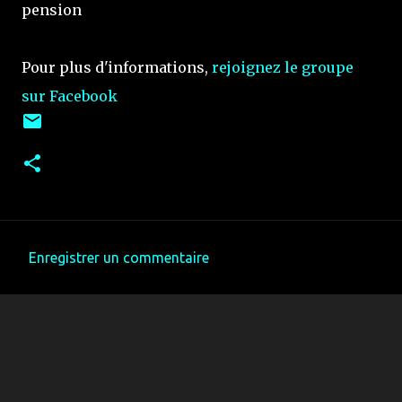
pension
Pour plus d'informations,
rejoignez le groupe
sur Facebook
Enregistrer un commentaire
C
o
m
m
e