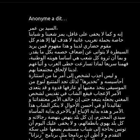
Anonyme a dit…
C
السيد بن عمر،
o
إنه و كما لا يخفى على غافل، يمر شعبنا و شبابنا
m
خاصة بحملة تغريب عاتية لا هدف لها إلا هدم كل
مقوم حضاري لدينا و هذا مفهوم فمن يريد
m
السيطرة لا يتوانى عن إضعاف خصمه بكل ما يقدر.
e
و بما أن ثروة كل شعب هي أساسا هويته الوطنية،
فهمنا سريعا لماذا تسارعت خطى الغرب و أتباعهم
n
لدينا لإلحاق مجتمعنا بهم.
t
و ليس أجذب لشخص إلى أمر ما من استثارة
أحاسيسه و "تخديرها" لذلك تجد المتتبع لنوع من
a
الموسيقى يتخذ مغنيها أو عازفها قدوة و قد يتعدى
i
الأمر الإعجاب فيقع الشاب في تقديس لشخص
المغني يجعله يتبعه حتى إن خالف الأمر معتقداتنا و
r
تقاليدنا أو في أحسن الأحوال لا ينكر الشاب هذا
e
الأمر و هذه بداية الإتباع أو بالأحرى بداية المأساة.
سيدي المحترم، إن كل بلد ينهض بنهضة رجالاته و
s
كل بلد يهوي بانطفائهم، و لا يخفى عليك اليوم أن
تونس بحاجة إلى شباب مستقيم يضعها على سكة
التقدم و لا أظن أن برنامجا مثل برنامج "زنزانا"