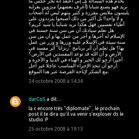
يخدم هذه المسألة بل إني أعتقد أنه يجر عكس ما
نريد فهو يصنع شبابا (أعرف بعضهم) منزوين بغرابة
يلبسون ملابس مقززة و كثير منهم ليس له أصحاب
و لا واحد!! بل أكثر من ذلك أصبحوا يترددون على
أطباء نفسيين فهل هكذا نريد شبابنا يا سيد كريم؟
هل تعلم سيادتك أن من سن سنة حسنة في
الإسلام له أجرها و أجر من عمل بها و أن من سن
سنة سيئة في الإسلام عليه وزرها و وزر من عمل
بها؟ هل تعلم أن أثر برنامج "زنزانا" أثر مفسد في
الأرض و أن الله قد توعد المفسدين في الأرض؟
أخيرا أرجو لك الخير و الهناء في الدنيا و الآخرة و
أرجو أن تتخذ الإجراء المناسب عاجلا غير آجل.
مع الشكر لإتاحة الفرصة عبر هذا الموقع.
24 octobre 2008 à 14:34
darCoS
a dit…
la c encore très "diplomate" , le prochain
post il te dira qu'il va venir s'exploser ds le
studio :P
25 octobre 2008 à 19:13