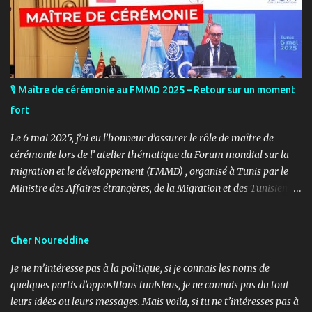
🎙️ Maître de cérémonie au FMMD 2025 – Retour sur un moment
fort
Le 6 mai 2025, j’ai eu l’honneur d’assurer le rôle de maître de
cérémonie lors de l’ atelier thématique du Forum mondial sur la
migration et le développement (FMMD) , organisé à Tunis par le
Ministre des Affaires étrangères, de la Migration et des Tunisiens à
l’étranger en collaboration avec l’ Organisation internationale
pour les migrations (OIM) . Cet événement international de haut
niveau a rassemblé des diplomates, des experts de la diaspora, des
Cher Noureddine
représentants d’agences onusiennes et des acteurs de la société
Je ne m’intéresse pas à la politique, si je connais les noms de
civile autour d’un objectif commun : renforcer le rôle stratégique
quelques partis d’oppositions tunisiens, je ne connais pas du tout
de la diaspora dans le développement durable, l’investissement et
leurs idées ou leurs messages. Mais voila, si tu ne t’intéresses pas à
la coopération internationale. 🎤 Mon rôle : donner le rythme,