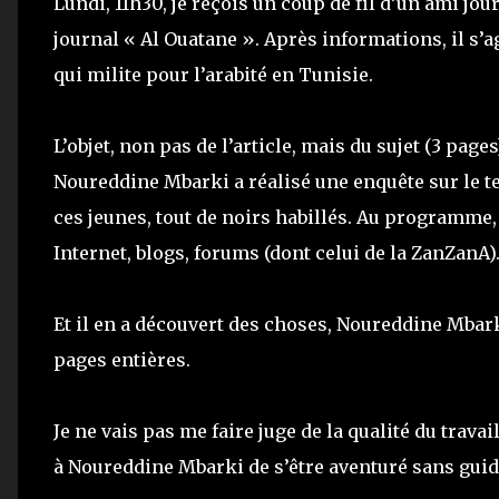
Lundi, 11h30, je reçois un coup de fil d’un ami jo
journal « Al Ouatane ». Après informations, il s’ag
qui milite pour l’arabité en Tunisie.
L’objet, non pas de l’article, mais du sujet (3 page
Noureddine Mbarki a réalisé une enquête sur le 
ces jeunes, tout de noirs habillés. Au programme,
Internet, blogs, forums (dont celui de la ZanZanA)..
Et il en a découvert des choses, Noureddine Mbark
pages entières.
Je ne vais pas me faire juge de la qualité du travai
à Noureddine Mbarki de s’être aventuré sans guid