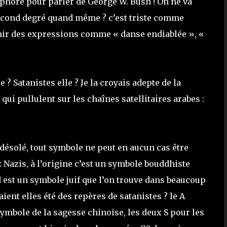
taphore pour parler de George W. Bush ! On ne va
econd degré quand même ? c’est triste comme
nnir des expressions comme « danse endiablée », «
? Satanistes elle ? Je la croyais adepte de la
ui pullulent sur les chaînes satellitaires arabes :
 désolé, tout symbole ne peut en aucun cas être
Nazis, à l’origine c’est un symbole bouddhiste
est un symbole juif que l’on trouve dans beaucoup
ent elles été des repères de satanistes ? le A
 symbole de la sagesse chinoise, les deux S pour les