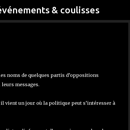
événements & coulisses
Accéder au contenu principal
s les noms de quelques partis d’oppositions
u leurs messages.
 il vient un jour où la politique peut s’intéresser à