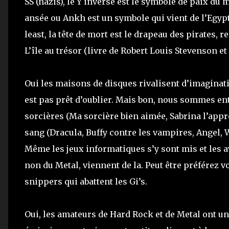
SS (nazis), le Y inversé est le symbole de paix du
ansée ou Ankh est un symbole qui vient de l’Egypte 
least, la tête de mort est le drapeau des pirates, 
L’île au trésor (livre de Robert Louis Stevenson et
Oui les maisons de disques rivalisent d’imaginat
est pas prêt d’oublier. Mais bon, nous sommes ento
sorcières (Ma sorcière bien aimée, Sabrina l’app
sang (Dracula, Buffy contre les vampires, Angel, 
Même les jeux informatiques s’y sont mis et les a
non du Metal, viennent de la. Peut être préférez v
snippers qui abattent les Gi’s.
Oui, les amateurs de Hard Rock et de Metal ont une