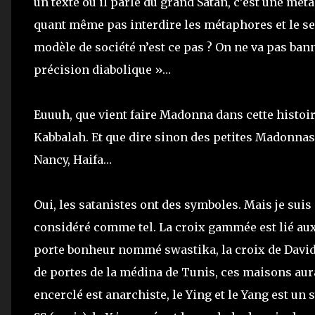
un texte où il parle du grand Satan, c’est une mé
quant même pas interdire les métaphores et le s
modèle de société n’est ce pas ? On ne va pas ba
précision diabolique »…
Euuuh, que vient faire Madonna dans cette histoire 
Kabbalah. Et que dire sinon des petites Madonnas q
Nancy, Haifa…
Oui, les satanistes ont des symboles. Mais je suis
considéré comme tel. La croix gammée est lié aux 
porte bonheur nommé swastika, la croix de David 
de portes de la médina de Tunis, ces maisons aurai
encerclé est anarchiste, le Ying et le Yang est un