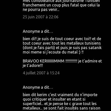
Mes condoléance aux journalisme Tunisien
franchement un coup plus fatal que celui la
ne pourra pas venir...
25 juin 2007 à 22:06
Anonyme a dit…
bien di!! je suis de tout coeur avec toi!! et de
tout coeur avec tout les metalleux tunisiens
(dont je fais parti) et puis je suis pas satanik
moi meme si j'ecoute du metal :) !!
BRAVOO KERIIIIIIIMMM !!!!!!!!!!!! je t'admire et
je t'adore!!!
4 juillet 2007 à 15:24
Anonyme a dit…
bien dit kerim c'est vraiment du n'importe
quoi critiquer et insulter en etant si
superficiel... et je pense ke c grave tout les
metalleux... se sont fait insultés sans raison