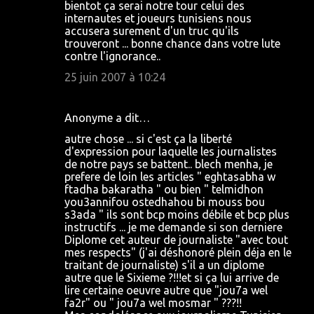
bientot ça serai notre tour celui des
internautes et joueurs tunisiens nous
accusera surement d'un truc qu'ils
trouveront ... bonne chance dans votre lute
contre l'ignorance..
25 juin 2007 à 10:24
Anonyme a dit…
autre chose ... si c'est ça la liberté
d'expression pour laquelle les journalistes
de notre pays se battent.. blech menha, je
prefere de loin les articles " eghtasabha w
ftadha bakaratha " ou bien " telmidhon
you3annifou ostedhahou bi mouss bou
s3ada " ils sont bcp moins débile et bcp plus
instructifs ... je me demande si son derniere
Diplome cet auteur de journaliste "avec tout
mes respects" (j'ai déshonoré plein déja en le
traitant de journaliste) s'il a un diplome
autre que le Sixieme ?!!!et si ça lui arrive de
lire certaine oeuvre autre que "jou7a wel
fa2r" ou " jou7a wel mosmar " ???!!