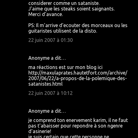
considerer comme un sataniste.
J'aime que les steaks soient saignants.
Merci d'avance.
PS: Il m'arrive d'ecouter des morceaux ou les
guitaristes utilisent de la disto.
22 juin 2007 à 01:30
Anonyme a dit…
ma réactions est sur mon blog ici
http://maxulaprates.hautetfort.com/archive/
2007/06/22/a-propos-de-la-polemique-des-
satanistes.html
22 juin 2007 à 10:12
Anonyme a dit…
je comprend ton enervement karim, il ne faut
pas t'abaisser pour repondre à son ngenre
d'asinerie!
je suis certain que cette personne ne