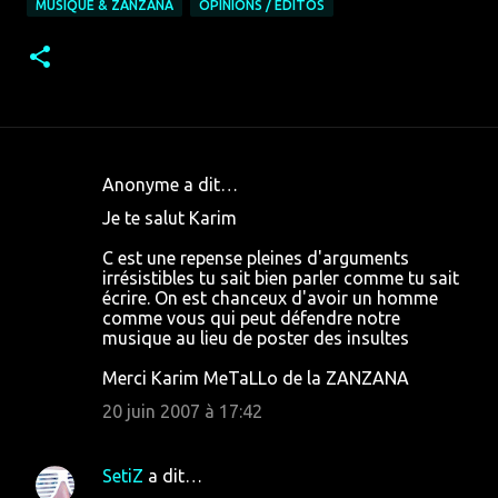
MUSIQUE & ZANZANA
OPINIONS / ÉDITOS
Anonyme a dit…
C
Je te salut Karim
o
C est une repense pleines d'arguments
m
irrésistibles tu sait bien parler comme tu sait
m
écrire. On est chanceux d'avoir un homme
comme vous qui peut défendre notre
e
musique au lieu de poster des insultes
n
Merci Karim MeTaLLo de la ZANZANA
t
20 juin 2007 à 17:42
a
i
SetiZ
a dit…
r