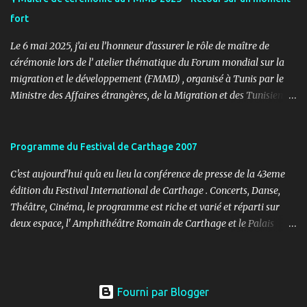
fort
Le 6 mai 2025, j’ai eu l’honneur d’assurer le rôle de maître de
cérémonie lors de l’ atelier thématique du Forum mondial sur la
migration et le développement (FMMD) , organisé à Tunis par le
Ministre des Affaires étrangères, de la Migration et des Tunisiens à
l’étranger en collaboration avec l’ Organisation internationale
pour les migrations (OIM) . Cet événement international de haut
niveau a rassemblé des diplomates, des experts de la diaspora, des
Programme du Festival de Carthage 2007
représentants d’agences onusiennes et des acteurs de la société
C'est aujourd'hui qu'a eu lieu la conférence de presse de la 43eme
civile autour d’un objectif commun : renforcer le rôle stratégique
édition du Festival International de Carthage . Concerts, Danse,
de la diaspora dans le développement durable, l’investissement et
Théâtre, Cinéma, le programme est riche et varié et réparti sur
la coopération internationale. 🎤 Mon rôle : donner le rythme,
deux espace, l' Amphithéâtre Romain de Carthage et le Palais
porter la voix du dialogue En tant que maître de cérémonie, mon
Abdelia à La Marsa. Voici le programme des soirées à l'
rôle a été d’introduire les sessions, de présenter les intervenants, de
Amphithéâtre Romain de Carthage : 14/07/2007 - Voix de Tunisie
rythmer les transitions et de porter, avec clarté et fluidité, les
15/07/2007 - Cinéma 16/07/2007 - Riadh Fehri et l'Orchestre
moments d’ouverture, d’échanges et de clôture. Ce fut une expéri...
Symphonique de Sicile 17/07/2007 - Soirée BESMA 18/07/2007 -
Fourni par Blogger
Houcine Al Aadhami - Zied Gharsa 20/07/2007 - Hommage aux