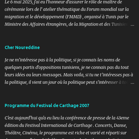
Le 6 mai 2025, j’ai eu l’honneur d’assurer le rôle de maître de
cérémonie lors de l’ atelier thématique du Forum mondial sur la
migration et le développement (FMMD) , organisé à Tunis par le
Ministre des Affaires étrangères, de la Migration et des Tunisiens à
l’étranger en collaboration avec l’ Organisation internationale
pour les migrations (OIM) . Cet événement international de haut
niveau a rassemblé des diplomates, des experts de la diaspora, des
Cher Noureddine
représentants d’agences onusiennes et des acteurs de la société
Je ne m’intéresse pas à la politique, si je connais les noms de
civile autour d’un objectif commun : renforcer le rôle stratégique
quelques partis d’oppositions tunisiens, je ne connais pas du tout
de la diaspora dans le développement durable, l’investissement et
leurs idées ou leurs messages. Mais voila, si tu ne t’intéresses pas à
la coopération internationale. 🎤 Mon rôle : donner le rythme,
la politique, il vient un jour où la politique peut s’intéresser à toi…
porter la voix du dialogue En tant que maître de cérémonie, mon
ou contre toi ! Lundi, 11h30, je reçois un coup de fil d’un ami
rôle a été d’introduire les sessions, de présenter les intervenants, de
journaliste m’informant d’un papier paru dans le journal « Al
rythmer les transitions et de porter, avec clarté et fluidité, les
Ouatane ». Après informations, il s’agit de l’organe officiel d’un
Programme du Festival de Carthage 2007
moments d’ouverture, d’échanges et de clôture. Ce fut une expéri...
parti politique, l’UDU, qui milite pour l’arabité en Tunisie. L’objet,
C'est aujourd'hui qu'a eu lieu la conférence de presse de la 43eme
non pas de l’article, mais du sujet (3 pages), c’est les adorateurs de
édition du Festival International de Carthage . Concerts, Danse,
Satan en Tunisie. Noureddine Mbarki a réalisé une enquête sur le
Théâtre, Cinéma, le programme est riche et varié et réparti sur
terrain pour essayer de comprendre l’imaginaire de ces jeunes,