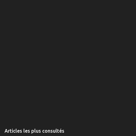
n
t
a
i
r
e
s
Articles les plus consultés