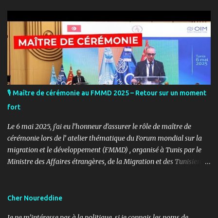
🎙️ Maître de cérémonie au FMMD 2025 – Retour sur un moment
fort
Le 6 mai 2025, j’ai eu l’honneur d’assurer le rôle de maître de
cérémonie lors de l’ atelier thématique du Forum mondial sur la
migration et le développement (FMMD) , organisé à Tunis par le
Ministre des Affaires étrangères, de la Migration et des Tunisiens à
l’étranger en collaboration avec l’ Organisation internationale
pour les migrations (OIM) . Cet événement international de haut
niveau a rassemblé des diplomates, des experts de la diaspora, des
Cher Noureddine
représentants d’agences onusiennes et des acteurs de la société
Je ne m’intéresse pas à la politique, si je connais les noms de