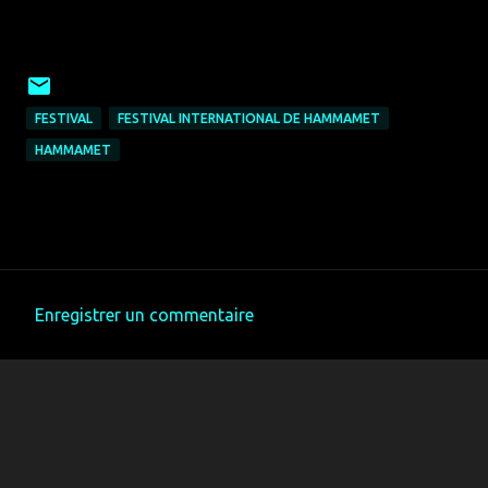
FESTIVAL
FESTIVAL INTERNATIONAL DE HAMMAMET
HAMMAMET
Enregistrer un commentaire
C
o
m
m
e