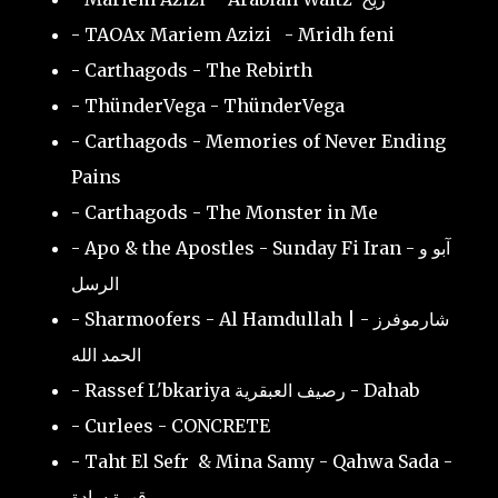
- TAOAx Mariem Azizi - Mridh feni
- Carthagods - The Rebirth
- ThünderVega - ThünderVega
- Carthagods - Memories of Never Ending
Pains
- Carthagods - The Monster in Me
- Apo & the Apostles - Sunday Fi Iran - آبو و
الرسل
- Sharmoofers - Al Hamdullah | شارموفرز -
الحمد الله
- Rassef L'bkariya رصيف العبقرية - Dahab
- Curlees - CONCRETE
- Taht El Sefr & Mina Samy - Qahwa Sada -
قهوة سادة