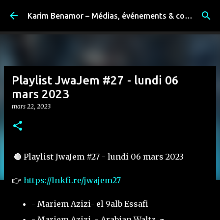
Accéder au contenu principal
Karim Benamor – Médias, événements & coulisses
Playlist JwaJem #27 - lundi 06
mars 2023
mars 22, 2023
🔴 Playlist JwaJem #27 - lundi 06 mars 2023
👉
https://lnkfi.re/jwajem27
- Mariem Azizi- el 9alb Essafi
- Mariem Azizi - Arabian Waltz ريح