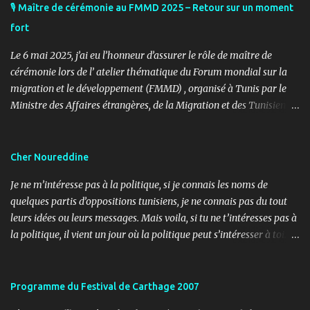
🎙️ Maître de cérémonie au FMMD 2025 – Retour sur un moment
fort
Le 6 mai 2025, j’ai eu l’honneur d’assurer le rôle de maître de
cérémonie lors de l’ atelier thématique du Forum mondial sur la
migration et le développement (FMMD) , organisé à Tunis par le
Ministre des Affaires étrangères, de la Migration et des Tunisiens à
l’étranger en collaboration avec l’ Organisation internationale
pour les migrations (OIM) . Cet événement international de haut
niveau a rassemblé des diplomates, des experts de la diaspora, des
Cher Noureddine
représentants d’agences onusiennes et des acteurs de la société
Je ne m’intéresse pas à la politique, si je connais les noms de
civile autour d’un objectif commun : renforcer le rôle stratégique
quelques partis d’oppositions tunisiens, je ne connais pas du tout
de la diaspora dans le développement durable, l’investissement et
leurs idées ou leurs messages. Mais voila, si tu ne t’intéresses pas à
la coopération internationale. 🎤 Mon rôle : donner le rythme,
la politique, il vient un jour où la politique peut s’intéresser à toi…
porter la voix du dialogue En tant que maître de cérémonie, mon
ou contre toi ! Lundi, 11h30, je reçois un coup de fil d’un ami
rôle a été d’introduire les sessions, de présenter les intervenants, de
journaliste m’informant d’un papier paru dans le journal « Al
rythmer les transitions et de porter, avec clarté et fluidité, les
Ouatane ». Après informations, il s’agit de l’organe officiel d’un
Programme du Festival de Carthage 2007
moments d’ouverture, d’échanges et de clôture. Ce fut une expéri...
parti politique, l’UDU, qui milite pour l’arabité en Tunisie. L’objet,