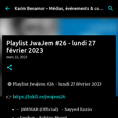
Accéder au contenu principal
Karim Benamor – Médias, événements & coulisses
Playlist JwaJem #26 - lundi 27
février 2023
mars 22, 2023
🔴 Playlist JwaJem #26 - lundi 27 février 2023
👉
https://lnkfi.re/jwajem26
- JAWHAR (Official) - Sayyed Ezzin
- Jawhar - Schizo Hyout