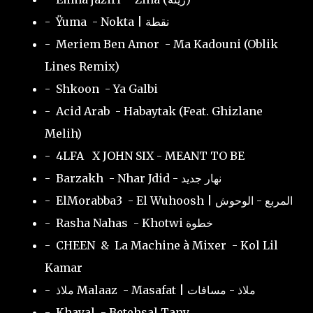
- Ÿuma - Nokta | نقطة
- Meriem Ben Amor - Ma Kadouni (Oblik
Lines Remix)
- Shkoon - Ya Galbi
- Acid Arab - Habaytak (Feat. Ghizlane
Melih)
- 4LFA X JOHN SIX - MEANT TO BE
- Barzakh - Nhar Jdid - نهار جديد
- ElMorabba3 - El Wuhoosh | المربع - الوحوش
- Rasha Nahas - Khotwi خطوة
- CHEEN & La Machine à Mixer - Kol Lil
Kamar
- ملاذ Malaaz - Masafat | ملاذ - مسافات
- Khayal - Betehsal Tany