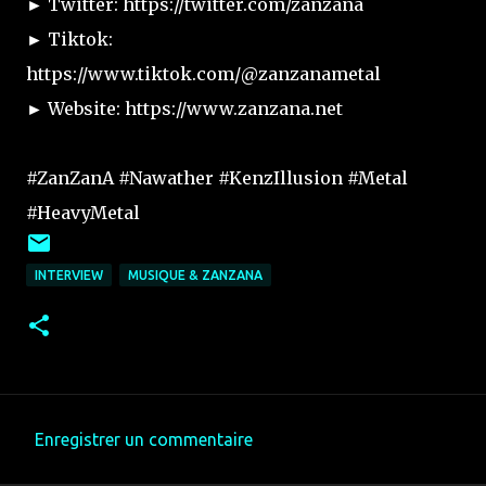
► Twitter: https://twitter.com/zanzana
► Tiktok:
https://www.tiktok.com/@zanzanametal
► Website: https://www.zanzana.net
#ZanZanA #Nawather #KenzIllusion #Metal
#HeavyMetal
INTERVIEW
MUSIQUE & ZANZANA
Enregistrer un commentaire
C