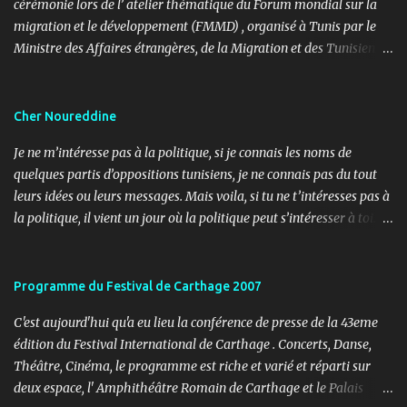
cérémonie lors de l’ atelier thématique du Forum mondial sur la
migration et le développement (FMMD) , organisé à Tunis par le
Ministre des Affaires étrangères, de la Migration et des Tunisiens à
l’étranger en collaboration avec l’ Organisation internationale
pour les migrations (OIM) . Cet événement international de haut
niveau a rassemblé des diplomates, des experts de la diaspora, des
Cher Noureddine
représentants d’agences onusiennes et des acteurs de la société
Je ne m’intéresse pas à la politique, si je connais les noms de
civile autour d’un objectif commun : renforcer le rôle stratégique
quelques partis d’oppositions tunisiens, je ne connais pas du tout
de la diaspora dans le développement durable, l’investissement et
leurs idées ou leurs messages. Mais voila, si tu ne t’intéresses pas à
la coopération internationale. 🎤 Mon rôle : donner le rythme,
la politique, il vient un jour où la politique peut s’intéresser à toi…
porter la voix du dialogue En tant que maître de cérémonie, mon
ou contre toi ! Lundi, 11h30, je reçois un coup de fil d’un ami
rôle a été d’introduire les sessions, de présenter les intervenants, de
journaliste m’informant d’un papier paru dans le journal « Al
rythmer les transitions et de porter, avec clarté et fluidité, les
Ouatane ». Après informations, il s’agit de l’organe officiel d’un
Programme du Festival de Carthage 2007
moments d’ouverture, d’échanges et de clôture. Ce fut une expéri...
parti politique, l’UDU, qui milite pour l’arabité en Tunisie. L’objet,
C'est aujourd'hui qu'a eu lieu la conférence de presse de la 43eme
non pas de l’article, mais du sujet (3 pages), c’est les adorateurs de
édition du Festival International de Carthage . Concerts, Danse,
Satan en Tunisie. Noureddine Mbarki a réalisé une enquête sur le
Théâtre, Cinéma, le programme est riche et varié et réparti sur
terrain pour essayer de comprendre l’imaginaire de ces jeunes,
deux espace, l' Amphithéâtre Romain de Carthage et le Palais
tout de noirs habillés. Au programme, tour de salons de thés,