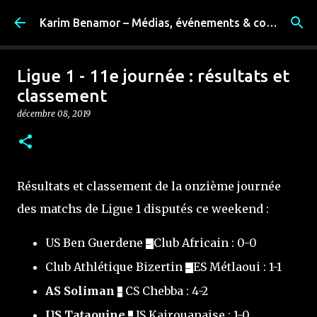
Accéder au contenu principal
Karim Benamor – Médias, événements & coulisses
Ligue 1 - 11e journée : résultats et
classement
décembre 08, 2019
Résultats et classement de la onzième journée
des matchs de Ligue 1 disputés ce weekend :
US Ben Guerdene
Club Africain : 0-0
–
Club Athlétique Bizertin
ES Métlaoui : 1-1
–
AS Soliman
CS Chebba : 4-2
–
US Tataouine
JS Kairouanaise : 1-0
–