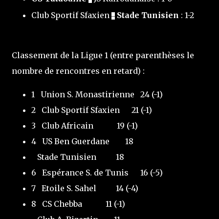
Club Sportif Sfaxien
Stade Tunisien
: 1-2
–
Classement de la Ligue 1 (entre parenthèses le
nombre de rencontres en retard) :
1
Union S. Monastirienne
24 (-1)
2
Club Sportif Sfaxien
21 (-1)
3
Club Africain
19 (-1)
4
US Ben Guerdane
18
Stade Tunisien
18
6
Espérance S. de Tunis
16 (-5)
7
Etoile S. Sahel
14 (-4)
8
CS Chebba
11 (-1)