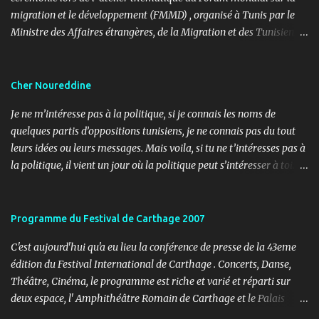
migration et le développement (FMMD) , organisé à Tunis par le
Ministre des Affaires étrangères, de la Migration et des Tunisiens à
l’étranger en collaboration avec l’ Organisation internationale
pour les migrations (OIM) . Cet événement international de haut
niveau a rassemblé des diplomates, des experts de la diaspora, des
Cher Noureddine
représentants d’agences onusiennes et des acteurs de la société
Je ne m’intéresse pas à la politique, si je connais les noms de
civile autour d’un objectif commun : renforcer le rôle stratégique
quelques partis d’oppositions tunisiens, je ne connais pas du tout
de la diaspora dans le développement durable, l’investissement et
leurs idées ou leurs messages. Mais voila, si tu ne t’intéresses pas à
la coopération internationale. 🎤 Mon rôle : donner le rythme,
la politique, il vient un jour où la politique peut s’intéresser à toi…
porter la voix du dialogue En tant que maître de cérémonie, mon
ou contre toi ! Lundi, 11h30, je reçois un coup de fil d’un ami
rôle a été d’introduire les sessions, de présenter les intervenants, de
journaliste m’informant d’un papier paru dans le journal « Al
rythmer les transitions et de porter, avec clarté et fluidité, les
Ouatane ». Après informations, il s’agit de l’organe officiel d’un
Programme du Festival de Carthage 2007
moments d’ouverture, d’échanges et de clôture. Ce fut une expéri...
parti politique, l’UDU, qui milite pour l’arabité en Tunisie. L’objet,
C'est aujourd'hui qu'a eu lieu la conférence de presse de la 43eme
non pas de l’article, mais du sujet (3 pages), c’est les adorateurs de
édition du Festival International de Carthage . Concerts, Danse,
Satan en Tunisie. Noureddine Mbarki a réalisé une enquête sur le
Théâtre, Cinéma, le programme est riche et varié et réparti sur
terrain pour essayer de comprendre l’imaginaire de ces jeunes,
deux espace, l' Amphithéâtre Romain de Carthage et le Palais
tout de noirs habillés. Au programme, tour de salons de thés,
Abdelia à La Marsa. Voici le programme des soirées à l'