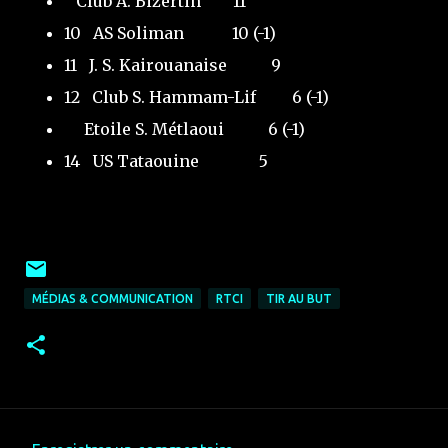
Club A. Bizertin
11
10
AS Soliman
10 (-1)
11
J. S. Kairouanaise
9
12
Club S. Hammam-Lif
6 (-1)
Etoile S. Métlaoui
6 (-1)
14
US Tataouine
5
MÉDIAS & COMMUNICATION
RTCI
TIR AU BUT