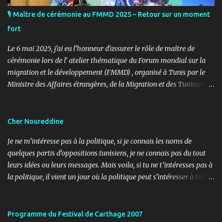
🎙️ Maître de cérémonie au FMMD 2025 – Retour sur un moment
fort
Le 6 mai 2025, j’ai eu l’honneur d’assurer le rôle de maître de
cérémonie lors de l’ atelier thématique du Forum mondial sur la
migration et le développement (FMMD) , organisé à Tunis par le
Ministre des Affaires étrangères, de la Migration et des Tunisiens à
l’étranger en collaboration avec l’ Organisation internationale
pour les migrations (OIM) . Cet événement international de haut
niveau a rassemblé des diplomates, des experts de la diaspora, des
Cher Noureddine
représentants d’agences onusiennes et des acteurs de la société
Je ne m’intéresse pas à la politique, si je connais les noms de
civile autour d’un objectif commun : renforcer le rôle stratégique
quelques partis d’oppositions tunisiens, je ne connais pas du tout
de la diaspora dans le développement durable, l’investissement et
leurs idées ou leurs messages. Mais voila, si tu ne t’intéresses pas à
la coopération internationale. 🎤 Mon rôle : donner le rythme,
la politique, il vient un jour où la politique peut s’intéresser à toi…
porter la voix du dialogue En tant que maître de cérémonie, mon
ou contre toi ! Lundi, 11h30, je reçois un coup de fil d’un ami
rôle a été d’introduire les sessions, de présenter les intervenants, de
journaliste m’informant d’un papier paru dans le journal « Al
rythmer les transitions et de porter, avec clarté et fluidité, les
Ouatane ». Après informations, il s’agit de l’organe officiel d’un
Programme du Festival de Carthage 2007
moments d’ouverture, d’échanges et de clôture. Ce fut une expéri...