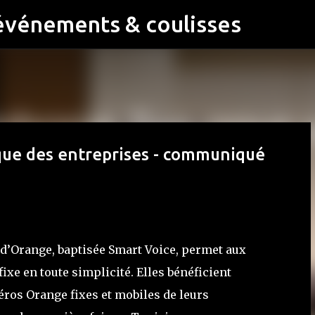
événements & coulisses
Accéder au contenu principal
ique des entreprises - communiqué
e d’Orange, baptisée Smart Voice, permet aux
ixe en toute simplicité. Elles bénéficient
éros Orange fixes et mobiles de leurs