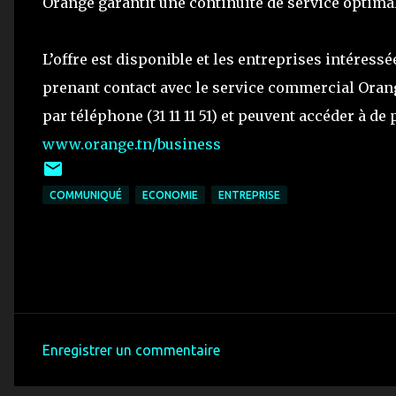
Orange garantit une continuité de service optimale
L’offre est disponible et les entreprises intéress
prenant contact avec le service commercial Orang
par téléphone (31 11 11 51) et peuvent accéder à de
www.orange.tn/business
COMMUNIQUÉ
ECONOMIE
ENTREPRISE
Enregistrer un commentaire
C
o