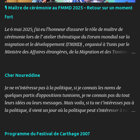
🎙️ Maître de cérémonie au FMMD 2025 – Retour sur un moment
fort
Le 6 mai 2025, j’ai eu l’honneur d’assurer le rôle de maître de
cérémonie lors de l’ atelier thématique du Forum mondial sur la
migration et le développement (FMMD) , organisé à Tunis par le
Ministre des Affaires étrangères, de la Migration et des Tunisiens à
l’étranger en collaboration avec l’ Organisation internationale
pour les migrations (OIM) . Cet événement international de haut
niveau a rassemblé des diplomates, des experts de la diaspora, des
Cher Noureddine
représentants d’agences onusiennes et des acteurs de la société
Je ne m’intéresse pas à la politique, si je connais les noms de
civile autour d’un objectif commun : renforcer le rôle stratégique
quelques partis d’oppositions tunisiens, je ne connais pas du tout
de la diaspora dans le développement durable, l’investissement et
leurs idées ou leurs messages. Mais voila, si tu ne t’intéresses pas à
la coopération internationale. 🎤 Mon rôle : donner le rythme,
la politique, il vient un jour où la politique peut s’intéresser à toi…
porter la voix du dialogue En tant que maître de cérémonie, mon
ou contre toi ! Lundi, 11h30, je reçois un coup de fil d’un ami
rôle a été d’introduire les sessions, de présenter les intervenants, de
journaliste m’informant d’un papier paru dans le journal « Al
rythmer les transitions et de porter, avec clarté et fluidité, les
Ouatane ». Après informations, il s’agit de l’organe officiel d’un
Programme du Festival de Carthage 2007
moments d’ouverture, d’échanges et de clôture. Ce fut une expéri...