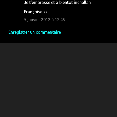
Je t'embrasse et à bientôt inchallah
m
Françoise xx
e
5 janvier 2012 à 12:45
n
t
Enregistrer un commentaire
a
i
r
e
s