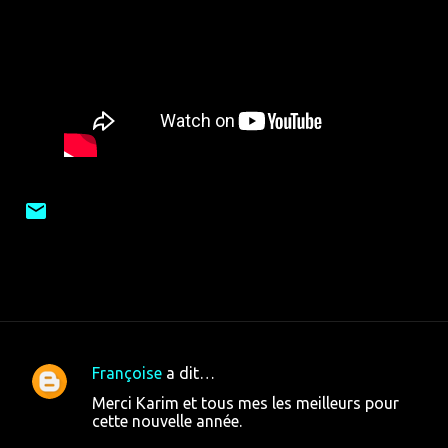
Françoise
a dit…
C
Merci Karim et tous mes les meilleurs pour
o
cette nouvelle année.
m