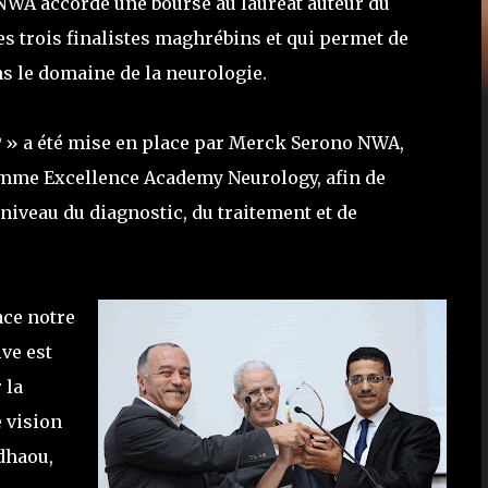
NWA accorde une bourse au lauréat auteur du
s trois finalistes maghrébins et qui permet de
ns le domaine de la neurologie.
P » a été mise en place par Merck Serono NWA,
ramme Excellence Academy Neurology, afin de
niveau du diagnostic, du traitement et de
ce notre
ve est
 la
 vision
ndhaou,