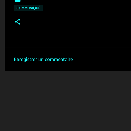
COMMUNIQUÉ
Enregistrer un commentaire
C
o
m
m
e
n
t
a