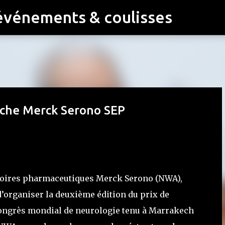
événements & coulisses
Accéder au contenu principal
rche Merck Serono SEP
oratoires pharmaceutiques Merck Serono (NWA),
’organiser la deuxième édition du prix de
ongrès mondial de neurologie tenu à Marrakech