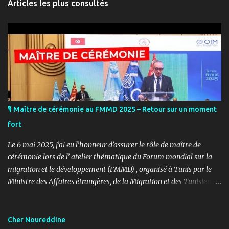
Articles les plus consultés
🎙️ Maître de cérémonie au FMMD 2025 – Retour sur un moment
fort
Le 6 mai 2025, j’ai eu l’honneur d’assurer le rôle de maître de
cérémonie lors de l’ atelier thématique du Forum mondial sur la
migration et le développement (FMMD) , organisé à Tunis par le
Ministre des Affaires étrangères, de la Migration et des Tunisiens à
l’étranger en collaboration avec l’ Organisation internationale
pour les migrations (OIM) . Cet événement international de haut
niveau a rassemblé des diplomates, des experts de la diaspora, des
Cher Noureddine