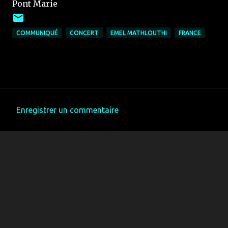
Pont Marie
COMMUNIQUÉ
CONCERT
EMEL MATHLOUTHI
FRANCE
Enregistrer un commentaire
C
o
m
m
e
n
t
a