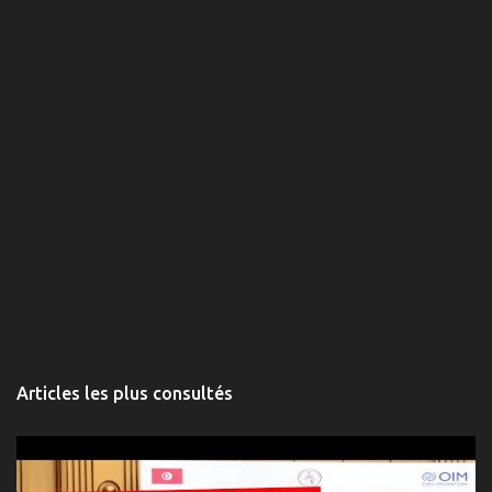
i
r
e
s
Articles les plus consultés