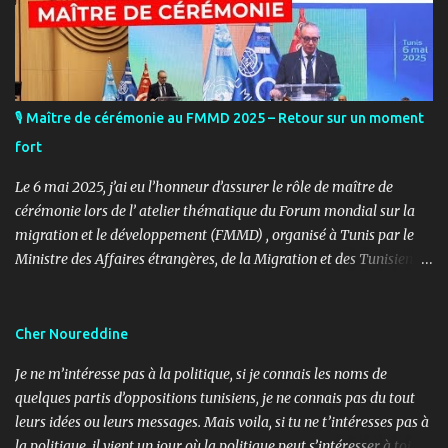
🎙️ Maître de cérémonie au FMMD 2025 – Retour sur un moment
fort
Le 6 mai 2025, j’ai eu l’honneur d’assurer le rôle de maître de
cérémonie lors de l’ atelier thématique du Forum mondial sur la
migration et le développement (FMMD) , organisé à Tunis par le
Ministre des Affaires étrangères, de la Migration et des Tunisiens à
l’étranger en collaboration avec l’ Organisation internationale
pour les migrations (OIM) . Cet événement international de haut
niveau a rassemblé des diplomates, des experts de la diaspora, des
Cher Noureddine
représentants d’agences onusiennes et des acteurs de la société
Je ne m’intéresse pas à la politique, si je connais les noms de
civile autour d’un objectif commun : renforcer le rôle stratégique
quelques partis d’oppositions tunisiens, je ne connais pas du tout
de la diaspora dans le développement durable, l’investissement et
leurs idées ou leurs messages. Mais voila, si tu ne t’intéresses pas à
la coopération internationale. 🎤 Mon rôle : donner le rythme,
la politique, il vient un jour où la politique peut s’intéresser à toi…