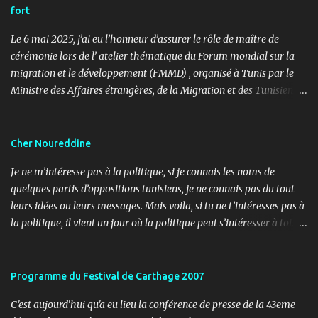
fort
Le 6 mai 2025, j’ai eu l’honneur d’assurer le rôle de maître de
cérémonie lors de l’ atelier thématique du Forum mondial sur la
migration et le développement (FMMD) , organisé à Tunis par le
Ministre des Affaires étrangères, de la Migration et des Tunisiens à
l’étranger en collaboration avec l’ Organisation internationale
pour les migrations (OIM) . Cet événement international de haut
niveau a rassemblé des diplomates, des experts de la diaspora, des
Cher Noureddine
représentants d’agences onusiennes et des acteurs de la société
Je ne m’intéresse pas à la politique, si je connais les noms de
civile autour d’un objectif commun : renforcer le rôle stratégique
quelques partis d’oppositions tunisiens, je ne connais pas du tout
de la diaspora dans le développement durable, l’investissement et
leurs idées ou leurs messages. Mais voila, si tu ne t’intéresses pas à
la coopération internationale. 🎤 Mon rôle : donner le rythme,
la politique, il vient un jour où la politique peut s’intéresser à toi…
porter la voix du dialogue En tant que maître de cérémonie, mon
ou contre toi ! Lundi, 11h30, je reçois un coup de fil d’un ami
rôle a été d’introduire les sessions, de présenter les intervenants, de
journaliste m’informant d’un papier paru dans le journal « Al
rythmer les transitions et de porter, avec clarté et fluidité, les
Ouatane ». Après informations, il s’agit de l’organe officiel d’un
Programme du Festival de Carthage 2007
moments d’ouverture, d’échanges et de clôture. Ce fut une expéri...
parti politique, l’UDU, qui milite pour l’arabité en Tunisie. L’objet,
C'est aujourd'hui qu'a eu lieu la conférence de presse de la 43eme
non pas de l’article, mais du sujet (3 pages), c’est les adorateurs de