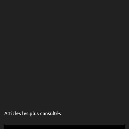
a
i
r
e
s
Articles les plus consultés