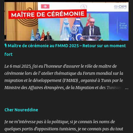
🎙️ Maître de cérémonie au FMMD 2025 – Retour sur un moment
fort
Le 6 mai 2025, j’ai eu l’honneur d’assurer le rôle de maître de
cérémonie lors de l’ atelier thématique du Forum mondial sur la
migration et le développement (FMMD) , organisé à Tunis par le
Ministre des Affaires étrangères, de la Migration et des Tunisiens à
l’étranger en collaboration avec l’ Organisation internationale
pour les migrations (OIM) . Cet événement international de haut
niveau a rassemblé des diplomates, des experts de la diaspora, des
Cher Noureddine
représentants d’agences onusiennes et des acteurs de la société
Je ne m’intéresse pas à la politique, si je connais les noms de
civile autour d’un objectif commun : renforcer le rôle stratégique
quelques partis d’oppositions tunisiens, je ne connais pas du tout
de la diaspora dans le développement durable, l’investissement et