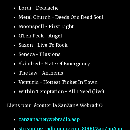
Lordi - Deadache
Metal Church - Deeds Of a Dead Soul
Moonspell - First Light
QTen Peck - Angel
Saxon - Live To Rock
Seneca - Illusions
Skindred - State Of Emergency
The law - Anthems
Venturia - Hottest Ticket In Town
Within Temptation - All I Need (live)
Liens pour écouter la ZanZanA WebradiO:
zanzana.net/webradio.asp
streaming.radionomy.com:8000/ZanZanA.m