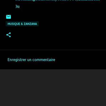
3u
MUSIQUE & ZANZANA
Enregistrer un commentaire
C
o
m
m
e
n
t