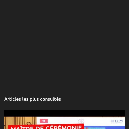
i
r
e
s
Articles les plus consultés