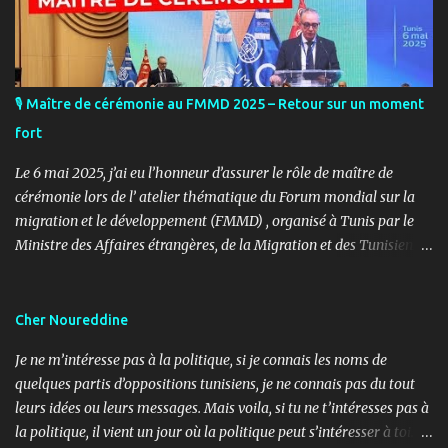
🎙️ Maître de cérémonie au FMMD 2025 – Retour sur un moment
fort
Le 6 mai 2025, j’ai eu l’honneur d’assurer le rôle de maître de
cérémonie lors de l’ atelier thématique du Forum mondial sur la
migration et le développement (FMMD) , organisé à Tunis par le
Ministre des Affaires étrangères, de la Migration et des Tunisiens à
l’étranger en collaboration avec l’ Organisation internationale
pour les migrations (OIM) . Cet événement international de haut
niveau a rassemblé des diplomates, des experts de la diaspora, des
Cher Noureddine
représentants d’agences onusiennes et des acteurs de la société
Je ne m’intéresse pas à la politique, si je connais les noms de
civile autour d’un objectif commun : renforcer le rôle stratégique
quelques partis d’oppositions tunisiens, je ne connais pas du tout
de la diaspora dans le développement durable, l’investissement et
leurs idées ou leurs messages. Mais voila, si tu ne t’intéresses pas à
la coopération internationale. 🎤 Mon rôle : donner le rythme,
la politique, il vient un jour où la politique peut s’intéresser à toi…
porter la voix du dialogue En tant que maître de cérémonie, mon