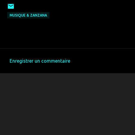
MUSIQUE & ZANZANA
Enregistrer un commentaire
C
o
m
m
e
n
t
a