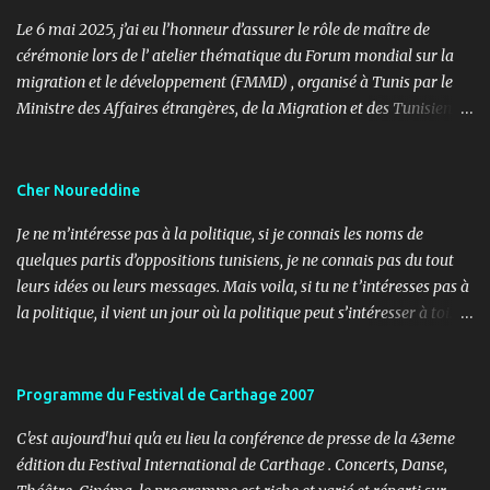
Le 6 mai 2025, j’ai eu l’honneur d’assurer le rôle de maître de
cérémonie lors de l’ atelier thématique du Forum mondial sur la
migration et le développement (FMMD) , organisé à Tunis par le
Ministre des Affaires étrangères, de la Migration et des Tunisiens à
l’étranger en collaboration avec l’ Organisation internationale
pour les migrations (OIM) . Cet événement international de haut
niveau a rassemblé des diplomates, des experts de la diaspora, des
Cher Noureddine
représentants d’agences onusiennes et des acteurs de la société
Je ne m’intéresse pas à la politique, si je connais les noms de
civile autour d’un objectif commun : renforcer le rôle stratégique
quelques partis d’oppositions tunisiens, je ne connais pas du tout
de la diaspora dans le développement durable, l’investissement et
leurs idées ou leurs messages. Mais voila, si tu ne t’intéresses pas à
la coopération internationale. 🎤 Mon rôle : donner le rythme,
la politique, il vient un jour où la politique peut s’intéresser à toi…
porter la voix du dialogue En tant que maître de cérémonie, mon
ou contre toi ! Lundi, 11h30, je reçois un coup de fil d’un ami
rôle a été d’introduire les sessions, de présenter les intervenants, de
journaliste m’informant d’un papier paru dans le journal « Al
rythmer les transitions et de porter, avec clarté et fluidité, les
Ouatane ». Après informations, il s’agit de l’organe officiel d’un
Programme du Festival de Carthage 2007
moments d’ouverture, d’échanges et de clôture. Ce fut une expéri...
parti politique, l’UDU, qui milite pour l’arabité en Tunisie. L’objet,
C'est aujourd'hui qu'a eu lieu la conférence de presse de la 43eme
non pas de l’article, mais du sujet (3 pages), c’est les adorateurs de
édition du Festival International de Carthage . Concerts, Danse,
Satan en Tunisie. Noureddine Mbarki a réalisé une enquête sur le