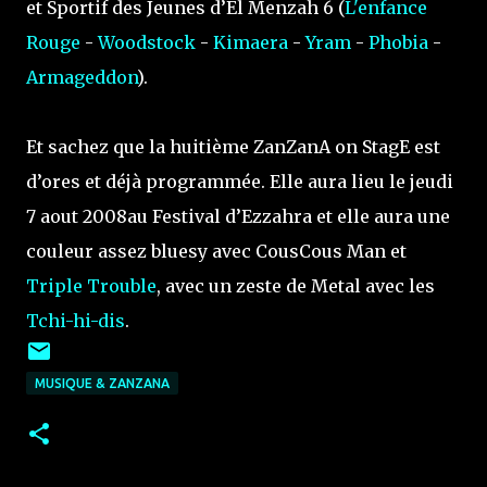
et Sportif des Jeunes d’El Menzah 6 (
L'enfance
Rouge
-
Woodstock
-
Kimaera
-
Yram
-
Phobia
-
Armageddon
).
Et sachez que la huitième ZanZanA on StagE est
d’ores et déjà programmée. Elle aura lieu le jeudi
7 aout 2008au Festival d’Ezzahra et elle aura une
couleur assez bluesy avec CousCous Man et
Triple Trouble
, avec un zeste de Metal avec les
Tchi-hi-dis
.
MUSIQUE & ZANZANA