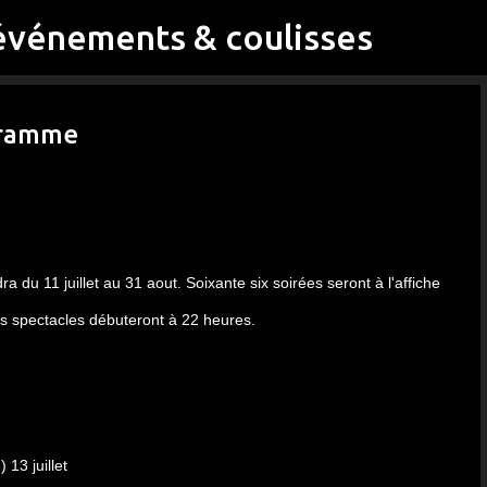
événements & coulisses
Accéder au contenu principal
ogramme
ra du 11 juillet au 31 aout.
Soixante six soirées seront à l'affiche
les spectacles débuteront à 22 heures.
 13 juillet