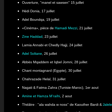
Ouverture,
''manel et sawsen''
15 juillet
Hédi Donia, 17 juillet
Adel Boundqa, 19 juillet
«Cinéma», pièce de
Hamadi Mezzi
, 21 juillet
Zine Haddad
, 23 juillet
Lamia Annabi et Chedly Hajji, 24 juillet
Adel Soltane
, 26 juillet
Abbès Mqaddem et Iqbel Jomni, 28 juillet
Chant montagnard (Egypte), 30 juillet
Chahrazade Helal, 31 juillet
Nagati & Fatma Zahra (Tunisie-Maroc), 1er aout
Amine et Hamza M’raïhi
, 2 aout
Théâtre :
''ala wahda w noss'' de
Kaouther Bardi &
Jalel