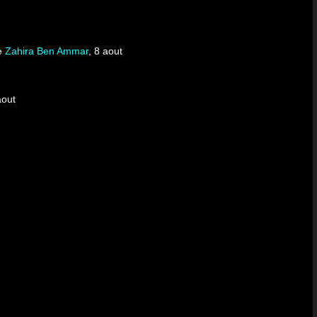
e
Zahira Ben Ammar
, 8 aout
aout