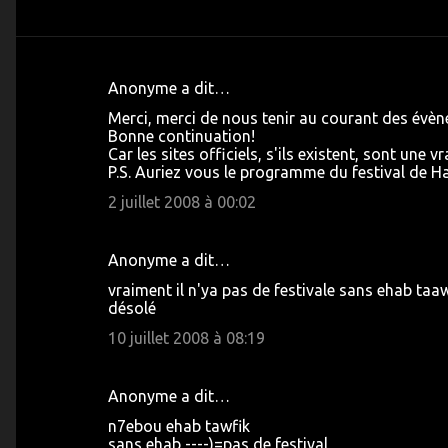
Anonyme a dit…
C
Merci, merci de nous tenir au courant des évèn
o
Bonne continuation!
Car les sites officiels, s'ils existent, sont une v
m
P.S. Auriez vous le programme du festival de
m
2 juillet 2008 à 00:02
e
n
Anonyme a dit…
t
vraiment il n'ya pas de festivale sans ehab taa
a
désolé
i
10 juillet 2008 à 08:19
r
e
Anonyme a dit…
s
n7ebou ehab tawfik
sans ehab ----)=pas de festival