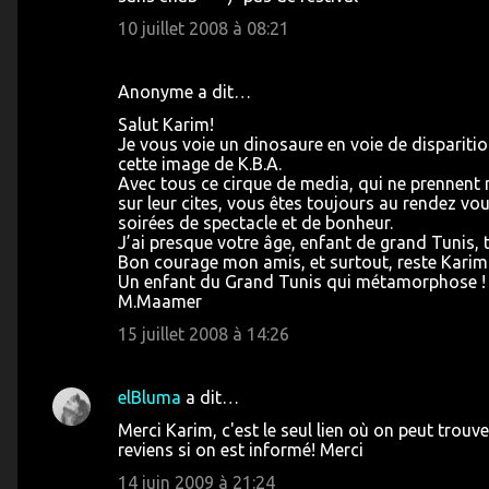
10 juillet 2008 à 08:21
Anonyme a dit…
Salut Karim!
Je vous voie un dinosaure en voie de disparitio
cette image de K.B.A.
Avec tous ce cirque de media, qui ne prennent
sur leur cites, vous êtes toujours au rendez vo
soirées de spectacle et de bonheur.
J’ai presque votre âge, enfant de grand Tunis, 
Bon courage mon amis, et surtout, reste Karim
Un enfant du Grand Tunis qui métamorphose !
M.Maamer
15 juillet 2008 à 14:26
elBluma
a dit…
Merci Karim, c'est le seul lien où on peut trou
reviens si on est informé! Merci
14 juin 2009 à 21:24