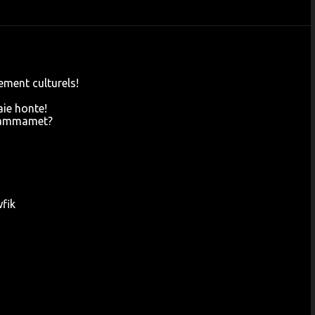
ement culturels!
raie honte!
 Hammamet?
wfik