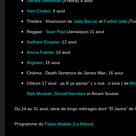
Gérard Lenorman
(
France
) 8 aout
Hani Chaker
, 9 aout
Théâtre : Khamsoun
de
Jalila Baccar
et
Fadhel Jaibi
(Tu
Reggae :
Sean Paul
(Jamaïque) 11 aout
Kadhem Essaher
, 12 aout
Amina Fakhet
, 14 aout
Angham
, 15 aout
Cinéma : Death Sentence de James Wan, 16 aout
Clôture 17 aout :
ya lil ya qamar'' ( o nuit , o lune ) de
Mo
Slah Mosbah
,
Dorsaf Hamdani
et Amani Souissi
Du 24 au 31 aout, série de longs métrages dont ‘‘El Jazira’’ de 
Programme du
Palais Abdelia (La Marsa)