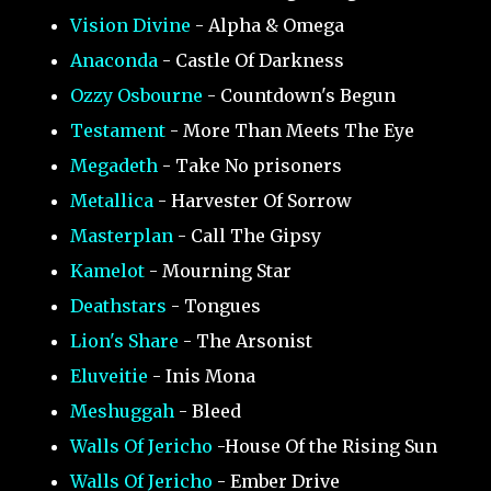
Vision Divine
- Alpha & Omega
Anaconda
- Castle Of Darkness
Ozzy Osbourne
- Countdown's Begun
Testament
- More Than Meets The Eye
Megadeth
- Take No prisoners
Metallica
- Harvester Of Sorrow
Masterplan
- Call The Gipsy
Kamelot
- Mourning Star
Deathstars
- Tongues
Lion's Share
- The Arsonist
Eluveitie
- Inis Mona
Meshuggah
- Bleed
Walls Of Jericho
-House Of the Rising Sun
Walls Of Jericho
- Ember Drive