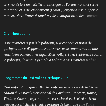
cérémonie lors de l’ atelier thématique du Forum mondial sur la
migration et le développement (FMMD) , organisé à Tunis par le
Ministre des Affaires étrangères, de la Migration et des Tunisiens à
l’étranger en collaboration avec l’ Organisation internationale
pour les migrations (OIM) . Cet événement international de haut
niveau a rassemblé des diplomates, des experts de la diaspora, des
Cher Noureddine
représentants d’agences onusiennes et des acteurs de la société
Je ne m’intéresse pas à la politique, si je connais les noms de
civile autour d’un objectif commun : renforcer le rôle stratégique
quelques partis d’oppositions tunisiens, je ne connais pas du tout
de la diaspora dans le développement durable, l’investissement et
leurs idées ou leurs messages. Mais voila, si tu ne t’intéresses pas à
la coopération internationale. 🎤 Mon rôle : donner le rythme,
la politique, il vient un jour où la politique peut s’intéresser à toi…
porter la voix du dialogue En tant que maître de cérémonie, mon
ou contre toi ! Lundi, 11h30, je reçois un coup de fil d’un ami
rôle a été d’introduire les sessions, de présenter les intervenants, de
journaliste m’informant d’un papier paru dans le journal « Al
rythmer les transitions et de porter, avec clarté et fluidité, les
Ouatane ». Après informations, il s’agit de l’organe officiel d’un
Programme du Festival de Carthage 2007
moments d’ouverture, d’échanges et de clôture. Ce fut une expéri...
parti politique, l’UDU, qui milite pour l’arabité en Tunisie. L’objet,
C'est aujourd'hui qu'a eu lieu la conférence de presse de la 43eme
non pas de l’article, mais du sujet (3 pages), c’est les adorateurs de
édition du Festival International de Carthage . Concerts, Danse,
Satan en Tunisie. Noureddine Mbarki a réalisé une enquête sur le
Théâtre, Cinéma, le programme est riche et varié et réparti sur
terrain pour essayer de comprendre l’imaginaire de ces jeunes,
deux espace, l' Amphithéâtre Romain de Carthage et le Palais
tout de noirs habillés. Au programme, tour de salons de thés,