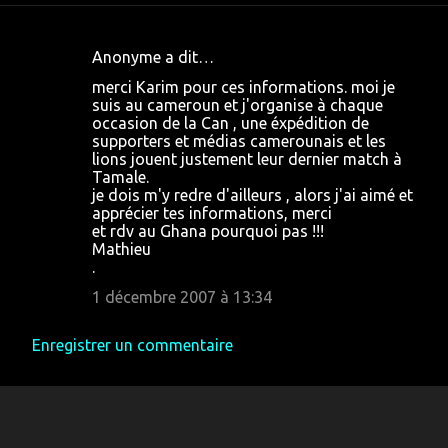
Anonyme a dit…
C
merci Karim pour ces informations. moi je
o
suis au cameroun et j'organise à chaque
occasion de la Can , une éxpédition de
m
supporters et médias camerounais et les
m
lions jouent justement leur dernier match à
Tamale.
e
je dois m'y redre d'ailleurs , alors j'ai aimé et
n
apprécier tes informations, merci
et rdv au Ghana pourquoi pas !!!
t
Mathieu
a
.
i
1 décembre 2007 à 13:34
r
Enregistrer un commentaire
e
s