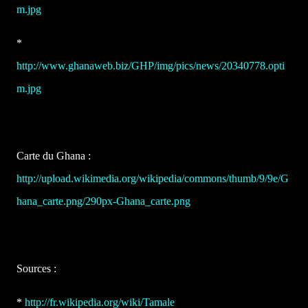
m.jpg
*
http://www.ghanaweb.biz/GHP/img/pics/news/20340778.opti
m.jpg
Carte du Ghana :
http://upload.wikimedia.org/wikipedia/commons/thumb/9/9e/G
hana_carte.png/290px-Ghana_carte.png
Sources :
*
http://fr.wikipedia.org/wiki/Tamale