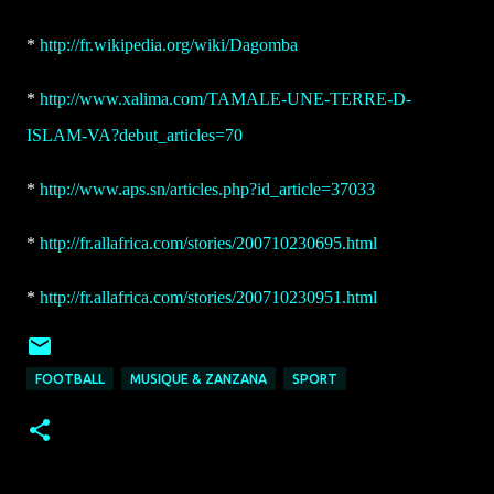
*
http://fr.wikipedia.org/wiki/Dagomba
*
http://www.xalima.com/TAMALE-UNE-TERRE-D-
ISLAM-VA?debut_articles=70
*
http://www.aps.sn/articles.php?id_article=37033
*
http://fr.allafrica.com/stories/200710230695.html
*
http://fr.allafrica.com/stories/200710230951.html
FOOTBALL
MUSIQUE & ZANZANA
SPORT