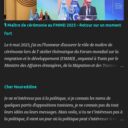
🎙️ Maître de cérémonie au FMMD 2025 – Retour sur un moment
fort
Le 6 mai 2025, j’ai eu l’honneur d’assurer le rôle de maître de
cérémonie lors de l’ atelier thématique du Forum mondial sur la
migration et le développement (FMMD) , organisé à Tunis par le
Ministre des Affaires étrangères, de la Migration et des Tunisiens à
l’étranger en collaboration avec l’ Organisation internationale
pour les migrations (OIM) . Cet événement international de haut
niveau a rassemblé des diplomates, des experts de la diaspora, des
Cher Noureddine
représentants d’agences onusiennes et des acteurs de la société
Je ne m’intéresse pas à la politique, si je connais les noms de
civile autour d’un objectif commun : renforcer le rôle stratégique
quelques partis d’oppositions tunisiens, je ne connais pas du tout
de la diaspora dans le développement durable, l’investissement et
leurs idées ou leurs messages. Mais voila, si tu ne t’intéresses pas à
la coopération internationale. 🎤 Mon rôle : donner le rythme,
la politique, il vient un jour où la politique peut s’intéresser à toi…
porter la voix du dialogue En tant que maître de cérémonie, mon
ou contre toi ! Lundi, 11h30, je reçois un coup de fil d’un ami
rôle a été d’introduire les sessions, de présenter les intervenants, de