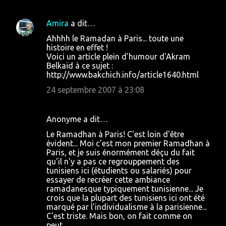
Amira
a dit…
Ahhhh le Ramadan à Paris... toute une
histoire en effet !
Voici un article plein d'humour d'Akram
Belkaïd à ce sujet :
http://www.bakchich.info/article1640.html
24 septembre 2007 à 23:08
Anonyme a dit…
Le Ramadhan à Paris! C'est loin d'être
évident... Moi c'est mon premier Ramadhan à
Paris, et je suis énormément déçu du fait
qu'il n'y a pas ce regrouppement des
tunisiens ici (étudients ou salariés) pour
essayer de recréer cette ambiance
ramadanesque typiquement tunisienne... Je
crois que la plupart des tunisiens ici ont été
marqué par l'individualisme à la parisienne...
C'est triste. Mais bon, on fait comme on
peut.