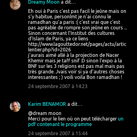
Dreamy Moon
a dit…
C
Eh oui à Paris c'est pas facil le jeûne mais on
o
s'y habitue, personlmt je n'ai connu le
ramadhan qu'a paris :( c'est vrai que c'est
m
pas agréable de rompre son jeûne en cours ...
m
Sinon concernant l’Institut des cultures
d'Islam de Paris, ya ce liens
e
http://www.lagouttedor.net/pages/actu/artic
n
lentier.php?id=2026
j'aurais aimé allé à la projection de Nacer
t
Khemir mais je taff snif :D sinon l'expo à la
a
BNF sur les 3 religions est pas mal mais pas
très grande. Jvais voir si ya d'autres choses
i
interessantes ; ) voili voila Bon ramadhan !
r
24 septembre 2007 à 14:23
e
s
Karim BENAMOR
a dit…
@dream moon
Merci pour le lien où on peut télécharger
un
pdf contenant le programme
24 septembre 2007 à 15:44