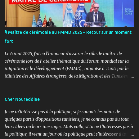
🎙️ Maître de cérémonie au FMMD 2025 – Retour sur un moment
fort
Le 6 mai 2025, j’ai eu l’honneur d’assurer le rôle de maître de
cérémonie lors de l’ atelier thématique du Forum mondial sur la
migration et le développement (FMMD) , organisé à Tunis par le
Ministre des Affaires étrangères, de la Migration et des Tunisiens à
l’étranger en collaboration avec l’ Organisation internationale
pour les migrations (OIM) . Cet événement international de haut
niveau a rassemblé des diplomates, des experts de la diaspora, des
Cher Noureddine
représentants d’agences onusiennes et des acteurs de la société
Je ne m’intéresse pas à la politique, si je connais les noms de
civile autour d’un objectif commun : renforcer le rôle stratégique
quelques partis d’oppositions tunisiens, je ne connais pas du tout
de la diaspora dans le développement durable, l’investissement et
leurs idées ou leurs messages. Mais voila, si tu ne t’intéresses pas à
la coopération internationale. 🎤 Mon rôle : donner le rythme,
la politique, il vient un jour où la politique peut s’intéresser à toi…
porter la voix du dialogue En tant que maître de cérémonie, mon