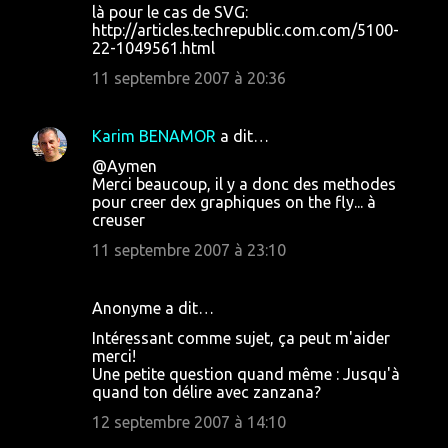
là pour le cas de SVG:
t
http://articles.techrepublic.com.com/5100-
a
22-1049561.html
i
11 septembre 2007 à 20:36
r
e
Karim BENAMOR
a dit…
s
@Aymen
Merci beaucoup, il y a donc des methodes
pour creer dex graphiques on the fly... à
creuser
11 septembre 2007 à 23:10
Anonyme a dit…
Intéressant comme sujet, ça peut m'aider
merci!
Une petite question quand même : Jusqu'à
quand ton délire avec zanzana?
12 septembre 2007 à 14:10