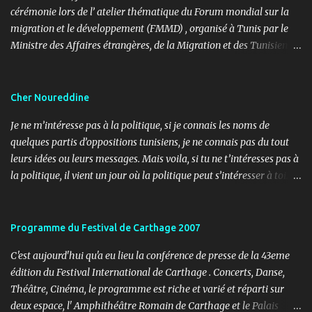
cérémonie lors de l’ atelier thématique du Forum mondial sur la
migration et le développement (FMMD) , organisé à Tunis par le
Ministre des Affaires étrangères, de la Migration et des Tunisiens à
l’étranger en collaboration avec l’ Organisation internationale
pour les migrations (OIM) . Cet événement international de haut
niveau a rassemblé des diplomates, des experts de la diaspora, des
Cher Noureddine
représentants d’agences onusiennes et des acteurs de la société
Je ne m’intéresse pas à la politique, si je connais les noms de
civile autour d’un objectif commun : renforcer le rôle stratégique
quelques partis d’oppositions tunisiens, je ne connais pas du tout
de la diaspora dans le développement durable, l’investissement et
leurs idées ou leurs messages. Mais voila, si tu ne t’intéresses pas à
la coopération internationale. 🎤 Mon rôle : donner le rythme,
la politique, il vient un jour où la politique peut s’intéresser à toi…
porter la voix du dialogue En tant que maître de cérémonie, mon
ou contre toi ! Lundi, 11h30, je reçois un coup de fil d’un ami
rôle a été d’introduire les sessions, de présenter les intervenants, de
journaliste m’informant d’un papier paru dans le journal « Al
rythmer les transitions et de porter, avec clarté et fluidité, les
Ouatane ». Après informations, il s’agit de l’organe officiel d’un
Programme du Festival de Carthage 2007
moments d’ouverture, d’échanges et de clôture. Ce fut une expéri...
parti politique, l’UDU, qui milite pour l’arabité en Tunisie. L’objet,
C'est aujourd'hui qu'a eu lieu la conférence de presse de la 43eme
non pas de l’article, mais du sujet (3 pages), c’est les adorateurs de
édition du Festival International de Carthage . Concerts, Danse,
Satan en Tunisie. Noureddine Mbarki a réalisé une enquête sur le
Théâtre, Cinéma, le programme est riche et varié et réparti sur
terrain pour essayer de comprendre l’imaginaire de ces jeunes,
deux espace, l' Amphithéâtre Romain de Carthage et le Palais
tout de noirs habillés. Au programme, tour de salons de thés,