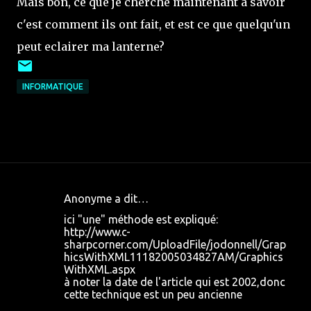
Mais bon, ce que je cherche maintenant à savoir
c'est comment ils ont fait, et est ce que quelqu'un
peut eclairer ma lanterne?
INFORMATIQUE
Anonyme a dit…
C
ici "une" méthode est expliqué:
o
http://www.c-
sharpcorner.com/UploadFile/jodonnell/Grap
m
hicsWithXML11182005034827AM/Graphics
m
WithXML.aspx
à noter la date de l'article qui est 2002,donc
e
cette technique est un peu ancienne
n