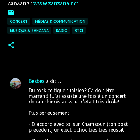
ZanZanA :
www.zanzana.net
CONCERT
MÉDIAS & COMMUNICATION
MUSIQUE & ZANZANA
RADIO
RTCI
Besbes
a dit…
C
Du rock celtique tunisien? Ca doit être
o
marrant!!! J'ai assisté une fois à un concert
de rap chinois aussi et c'était très drôle!
m
m
Plus sérieusement:
e
- D'accord avec toi sur Khamsoun (ton post
n
précédent) un électrochoc très très réussit
t