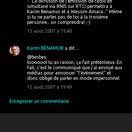
- "La diffusion de l’émission de radio en
a
simultané via RNIS sur RTCI permettra à
Karim Benamor et à Wessim Amara..." Même
i
si tu ne parles pas de toi à la troisème
r
personne... on comprendra! ;-)
e
15 août 2007 à 19:40
s
Karim BENAMOR
a dit…
@besbes
looooool tu as raison, ça fait prétentieux. En
fait, c'est le communiqué que j'ai envoyé aux
médias pour annoncer "l'événement" et
donc obligé de parler en mode impersonnel
15 août 2007 à 19:49
Enregistrer un commentaire