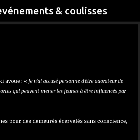
événements & coulisses
Accéder au contenu principal
i avoue : «
je n’ai accusé personne d’être adorateur de
rtes qui peuvent mener les jeunes à être influencés par
jeunes pour des demeurés écervelés sans conscience,