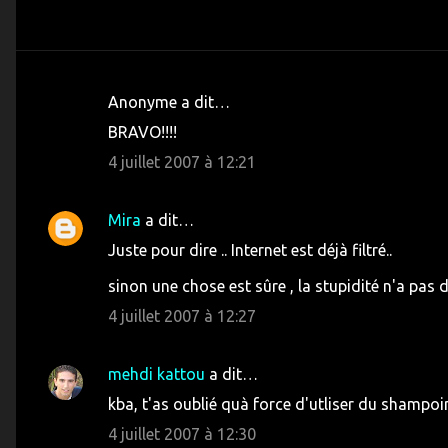
Anonyme a dit…
C
BRAVO!!!!
o
4 juillet 2007 à 12:21
m
m
Mira
a dit…
e
Juste pour dire .. Internet est déjà filtré..
n
t
sinon une chose est sûre , la stupidité n'a pas de
a
4 juillet 2007 à 12:27
i
r
mehdi kattou
a dit…
e
kba, t'as oublié quà force d'utliser du shampoin
s
4 juillet 2007 à 12:30