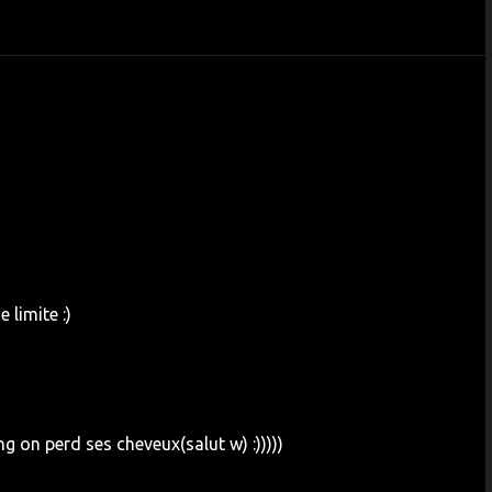
 limite :)
g on perd ses cheveux(salut w) :)))))