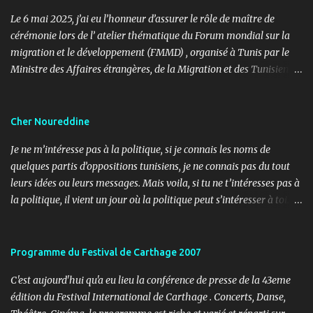
Le 6 mai 2025, j’ai eu l’honneur d’assurer le rôle de maître de
cérémonie lors de l’ atelier thématique du Forum mondial sur la
migration et le développement (FMMD) , organisé à Tunis par le
Ministre des Affaires étrangères, de la Migration et des Tunisiens à
l’étranger en collaboration avec l’ Organisation internationale
pour les migrations (OIM) . Cet événement international de haut
niveau a rassemblé des diplomates, des experts de la diaspora, des
Cher Noureddine
représentants d’agences onusiennes et des acteurs de la société
Je ne m’intéresse pas à la politique, si je connais les noms de
civile autour d’un objectif commun : renforcer le rôle stratégique
quelques partis d’oppositions tunisiens, je ne connais pas du tout
de la diaspora dans le développement durable, l’investissement et
leurs idées ou leurs messages. Mais voila, si tu ne t’intéresses pas à
la coopération internationale. 🎤 Mon rôle : donner le rythme,
la politique, il vient un jour où la politique peut s’intéresser à toi…
porter la voix du dialogue En tant que maître de cérémonie, mon
ou contre toi ! Lundi, 11h30, je reçois un coup de fil d’un ami
rôle a été d’introduire les sessions, de présenter les intervenants, de
journaliste m’informant d’un papier paru dans le journal « Al
rythmer les transitions et de porter, avec clarté et fluidité, les
Ouatane ». Après informations, il s’agit de l’organe officiel d’un
Programme du Festival de Carthage 2007
moments d’ouverture, d’échanges et de clôture. Ce fut une expéri...
parti politique, l’UDU, qui milite pour l’arabité en Tunisie. L’objet,
C'est aujourd'hui qu'a eu lieu la conférence de presse de la 43eme
non pas de l’article, mais du sujet (3 pages), c’est les adorateurs de
édition du Festival International de Carthage . Concerts, Danse,
Satan en Tunisie. Noureddine Mbarki a réalisé une enquête sur le