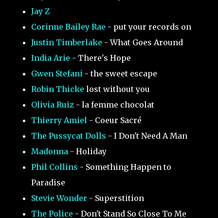
Jay Z
Corinne Bailey Rae
- put your records on
Justin Timberlake
- What Goes Around
India Arie
- There's Hope
Gwen Stefani
- the sweet escape
Robin Thicke
lost without you
Olivia Ruiz
- la femme chocolat
Thierry Amiel
- Coeur Sacré
The Pussycat Dolls
- I Don't Need A Man
Madonna
- Holiday
Phil Collins
- Something Happen to
Paradise
Stevie Wonder
- Superstition
The Police
- Don't Stand So Close To Me