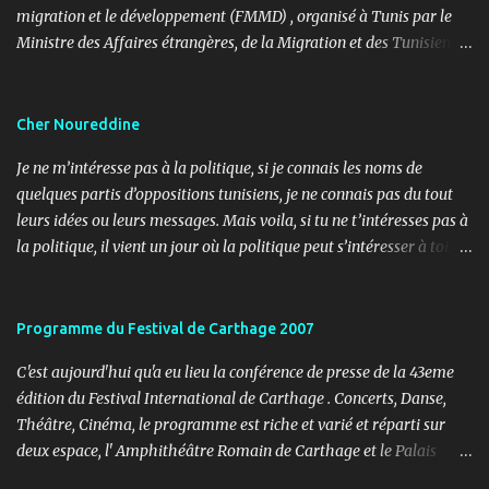
migration et le développement (FMMD) , organisé à Tunis par le
Ministre des Affaires étrangères, de la Migration et des Tunisiens à
l’étranger en collaboration avec l’ Organisation internationale
pour les migrations (OIM) . Cet événement international de haut
niveau a rassemblé des diplomates, des experts de la diaspora, des
Cher Noureddine
représentants d’agences onusiennes et des acteurs de la société
Je ne m’intéresse pas à la politique, si je connais les noms de
civile autour d’un objectif commun : renforcer le rôle stratégique
quelques partis d’oppositions tunisiens, je ne connais pas du tout
de la diaspora dans le développement durable, l’investissement et
leurs idées ou leurs messages. Mais voila, si tu ne t’intéresses pas à
la coopération internationale. 🎤 Mon rôle : donner le rythme,
la politique, il vient un jour où la politique peut s’intéresser à toi…
porter la voix du dialogue En tant que maître de cérémonie, mon
ou contre toi ! Lundi, 11h30, je reçois un coup de fil d’un ami
rôle a été d’introduire les sessions, de présenter les intervenants, de
journaliste m’informant d’un papier paru dans le journal « Al
rythmer les transitions et de porter, avec clarté et fluidité, les
Ouatane ». Après informations, il s’agit de l’organe officiel d’un
Programme du Festival de Carthage 2007
moments d’ouverture, d’échanges et de clôture. Ce fut une expéri...
parti politique, l’UDU, qui milite pour l’arabité en Tunisie. L’objet,
C'est aujourd'hui qu'a eu lieu la conférence de presse de la 43eme
non pas de l’article, mais du sujet (3 pages), c’est les adorateurs de
édition du Festival International de Carthage . Concerts, Danse,
Satan en Tunisie. Noureddine Mbarki a réalisé une enquête sur le
Théâtre, Cinéma, le programme est riche et varié et réparti sur
terrain pour essayer de comprendre l’imaginaire de ces jeunes,
deux espace, l' Amphithéâtre Romain de Carthage et le Palais
tout de noirs habillés. Au programme, tour de salons de thés,
Abdelia à La Marsa. Voici le programme des soirées à l'
témoignages, sites Internet, blogs, forums (dont celui de la